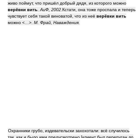
живо поймут, что пришёл добрый дядя, из которого можно
верёвки вить
.
АиФ, 2002
.Кстати, она тоже проспала и теперь
чувствует себя такой виноватой, что из неё
верёвки вить
можно <…>.
М. Фрай, Наваждения.
Охранники грубо, издевательски захохотали: всё случилось
так, как и было ими предусмотрено [клиент был перепуган до