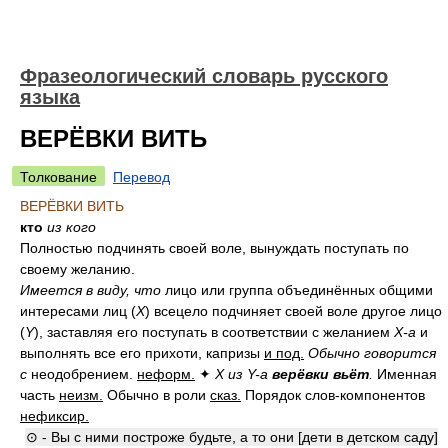
Фразеологический словарь русского
языка
ВЕРЁВКИ ВИТЬ
Толкование
Перевод
ВЕРЁВКИ ВИТЬ
кто
из кого
Полностью подчинять своей воле, вынуждать поступать по
своему желанию.
Имеется в виду, что
лицо или группа объединённых общими
интересами лиц (
X
) всецело подчиняет своей воле другое лицо
(
Y
), заставляя его поступать в соответствии с желанием
Х-а
и
выполнять все его прихоти, капризы
и под.
Обычно говорится
с
неодобрением.
неформ.
✦
X из Y-а
верёвки вьёт
.
Именная
часть
неизм.
Обычно в роли
сказ.
Порядок слов-компонентов
нефиксир.
⊙ - Вы с ними построже будьте, а то они [дети в детском саду]