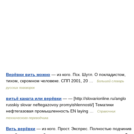
Верёвки вить можно
— из кого. Пск. Шутл. О покладистом,
тихом, скромном человеке. СПП 2001, 20 …
Большой словарь
русских поговорок
витьё каната или верёвки
— — [http://slovarionline.ru/anglo
russkiy slovar neftegazovoy promyishlennosti/] Тематики
нефтегазовая промышленность EN laying …
Справочник
технического переводчика
Вить верёвки
— из кого. Прост. Экспрес. Полностью подчинив