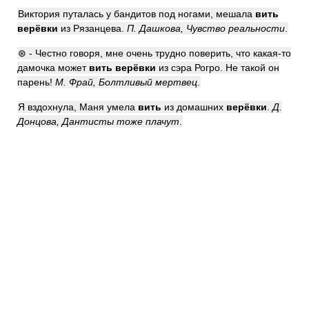
Виктория путалась у бандитов под ногами, мешала
вить
верёвки
из Рязанцева.
П. Дашкова, Чувство реальности
.
⊛ - Честно говоря, мне очень трудно поверить, что какая-то
дамочка может
вить верёвки
из сэра Рогро. Не такой он
парень!
М. Фрай, Болтливый мертвец
.
Я вздохнула, Маня умела
вить
из домашних
верёвки
.
Д.
Донцова, Дантисты тоже плачут
.