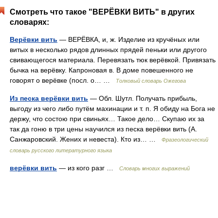
Смотреть что такое "ВЕРЁВКИ ВИТЬ" в других
словарях:
Верёвки вить
— ВЕРЁВКА, и, ж. Изделие из кручёных или
витых в несколько рядов длинных прядей пеньки или другого
свивающегося материала. Перевязать тюк верёвкой. Привязать
бычка на верёвку. Капроновая в. В доме повешенного не
говорят о верёвке (посл. о… …
Толковый словарь Ожегова
Из песка верёвки вить
— Обл. Шутл. Получать прибыль,
выгоду из чего либо путём махинации и т. п. Я обиду на Бога не
держу, что состою при свиньях… Такое дело… Скупаю их за
так да гоню в три цены научился из песка верёвки вить (А.
Санжаровский. Жених и невеста). Кто из… …
Фразеологический
словарь русского литературного языка
верёвки вить
— из кого разг …
Словарь многих выражений