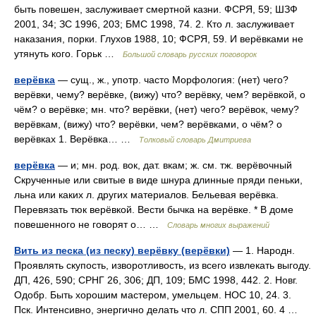
быть повешен, заслуживает смертной казни. ФСРЯ, 59; ШЗФ
2001, 34; ЗС 1996, 203; БМС 1998, 74. 2. Кто л. заслуживает
наказания, порки. Глухов 1988, 10; ФСРЯ, 59. И верёвками не
утянуть кого. Горьк …
Большой словарь русских поговорок
верёвка
— сущ., ж., употр. часто Морфология: (нет) чего?
верёвки, чему? верёвке, (вижу) что? верёвку, чем? верёвкой, о
чём? о верёвке; мн. что? верёвки, (нет) чего? верёвок, чему?
верёвкам, (вижу) что? верёвки, чем? верёвками, о чём? о
верёвках 1. Верёвка… …
Толковый словарь Дмитриева
верёвка
— и; мн. род. вок, дат. вкам; ж. см. тж. верёвочный
Скрученные или свитые в виде шнура длинные пряди пеньки,
льна или каких л. других материалов. Бельевая верёвка.
Перевязать тюк верёвкой. Вести бычка на верёвке. * В доме
повешенного не говорят о… …
Словарь многих выражений
Вить из песка (из песку) верёвку (верёвки)
— 1. Народн.
Проявлять скупость, изворотливость, из всего извлекать выгоду.
ДП, 426, 590; СРНГ 26, 306; ДП, 109; БМС 1998, 442. 2. Новг.
Одобр. Быть хорошим мастером, умельцем. НОС 10, 24. 3.
Пск. Интенсивно, энергично делать что л. СПП 2001, 60. 4 …