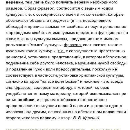
верёвки
, тем легче было получить верёвку необходимого
размера. Образ
фразеол.
соотносится с вещным кодом
культуры,
т. е.
с совокупностью имён и их сочетаний, которые
обозначают объекты и предметы (
в т. ч.
повседневного
обихода) и приписываемые им свойства и несут в дополнение
к природным свойствам именуемых предметов функционально
значимые для культуры смыслы, придающие этим именам
роль знаков "языка" культуры.
фразеол.
соотносится также с
духовным кодом культуры,
т. е.
с совокупностью нравственных
ценностей, установок и представлений, в котором абсолютное
подчинение себе другого человека, нарушение чужой свободы
и подавление чужой воли предосудительны, поскольку не
соответствуют, в частности, установке христианской культуры,
согласно которой "на всё воля Божия" и насилие - это всегда
зло.
фразеол.
содержит метафору, в которой человек
уподобляется мягкому материалу, который использовался при
витье
верёвки
, и в целом отображает стереотипное
представление о ситуации полной власти и контроля одного
человека над другим, основанных на абсолютном подчинении
второго человека первому.
автор:
В. В. Красных