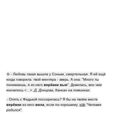
⊝ - Любовь такая вышла у Соньки, смертельная. Я ей ещё
когда говорила: твой ментяра - зверь. А она: "Много ты
понимаешь, я из него
верёвки вью
". Довилась, вон чем
кончилось <…>.
Д. Донцова, Канкан на поминках
.
- Опять с Федькой поссорилась? Я бы на твоём месте
верёвки
из него
вила
, если по-хорошему.
х/ф
"Человек
родился"
.