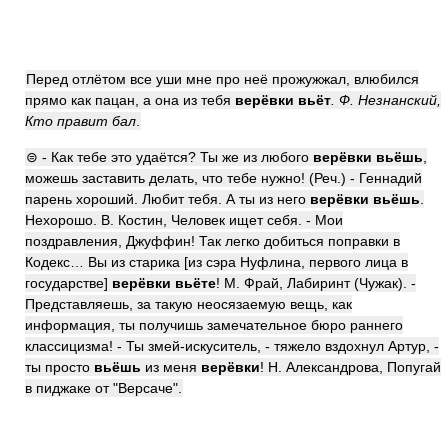
Перед отлётом все уши мне про неё прожужжал, влюбился
прямо как пацан, а она из тебя
верёвки вьёт
.
Ф. Незнанский,
Кто правит бал
.
⊜ - Как тебе это удаётся? Ты же из любого
верёвки вьёшь
,
можешь заставить делать, что тебе нужно! (Реч.) - Геннадий
парень хороший. Любит тебя. А ты из него
верёвки вьёшь
.
Нехорошо. В. Костин, Человек ищет себя. - Мои
поздравления, Джуффин! Так легко добиться поправки в
Кодекс… Вы из старика [из сэра Нуфлина, первого лица в
государстве]
верёвки вьёте
! М. Фрай, Лабиринт (Чужак). -
Представляешь, за такую неосязаемую вещь, как
информация, ты получишь замечательное бюро раннего
классицизма! - Ты змей-искуситель, - тяжело вздохнул Артур, -
ты просто
вьёшь
из меня
верёвки
! Н. Александрова, Попугай
в пиджаке от "Версаче".